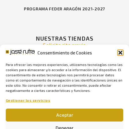
PROGRAMA FEDER ARAGÓN 2021-2027
NUESTRAS TIENDAS
- Solicita cita previa -
Consentimiento de Cookies
Lunes a Viernes de 10 a 14h
y de 17 a 20h
Para ofrecer las mejores experiencias, utilizamos tecnologías como las
Sábados de 10 a 13h
cookies para almacenar y/o acceder a la información del dispositivo. El
consentimiento de estas tecnologías nos permitirá procesar datos
como el comportamiento de navegación o las identificaciones únicas en
este sitio. No consentir o retirar el consentimiento, puede afectar
negativamente a ciertas características y funciones.
Zaragoza, San José
Gestionar los servicios
Av/ San José, nº 58, CP 50008
Aceptar
Cita previa:
976 599 439
Denegar