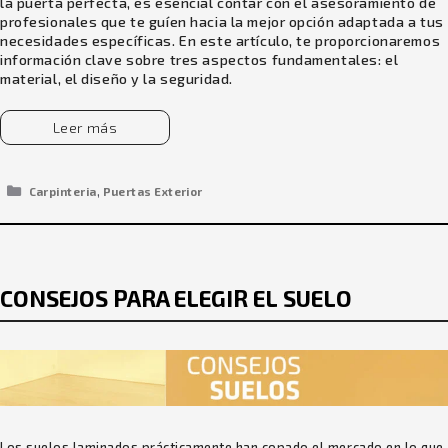
la puerta perfecta, es esencial contar con el asesoramiento de
profesionales que te guíen hacia la mejor opción adaptada a tus
necesidades específicas. En este artículo, te proporcionaremos
información clave sobre tres aspectos fundamentales: el
material, el diseño y la seguridad.
Leer más
Categorías
,
Carpinteria
Puertas Exterior
CONSEJOS PARA ELEGIR EL SUELO
Los suelos laminados prácticamente han copado el mercado en lo que