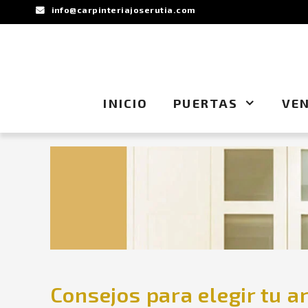
Saltar
info@carpinteriajoserutia.com
al
contenido
INICIO
PUERTAS
VE
Consejos para elegir tu a