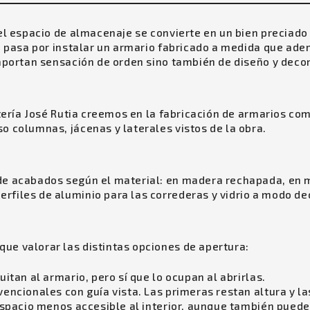
 el espacio de almacenaje se convierte en un bien precia
ón pasa por instalar un armario fabricado a medida que a
 aportan sensación de orden sino también de diseño y deco
ntería José Rutia creemos en la fabricación de armarios co
o columnas, jácenas y laterales vistos de la obra.
de acabados según el material: en madera rechapada, en 
files de aluminio para las correderas y vidrio a modo de
ue valorar las distintas opciones de apertura:
itan al armario, pero sí que lo ocupan al abrirlas.
encionales con guía vista. Las primeras restan altura y la
espacio menos accesible al interior, aunque también puede